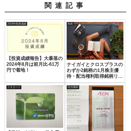
関連記事
2024年投資成績
投資
【投資成績報告】大暴落の
2024年8月は前月比-61万
ナイガイとクロスプラスの
円で着地！
わずか2銘柄の1月株主優
待・配当権利取得銘柄リス
トです
クオカード
02月権利