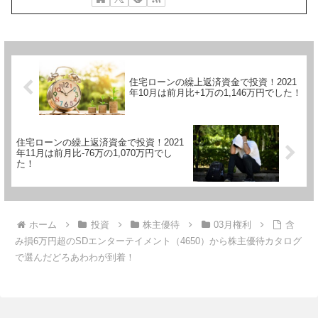
住宅ローンの繰上返済資金で投資！2021
年10月は前月比+1万の1,146万円でした！
住宅ローンの繰上返済資金で投資！2021
年11月は前月比-76万の1,070万円でし
た！
ホーム
投資
株主優待
03月権利
含
み損6万円超のSDエンターテイメント（4650）から株主優待カタログ
で選んだどろあわわが到着！