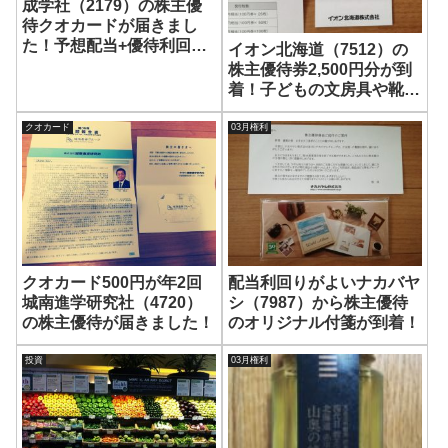
成学社（2179）の株主優
待クオカードが届きまし
た！予想配当+優待利回り
イオン北海道（7512）の
は3%超えでクオカード
株主優待券2,500円分が到
1,000円が年2回です！
着！子どもの文房具や靴を
買うのに重宝します！
クオカード
03月権利
クオカード500円が年2回
配当利回りがよいナカバヤ
城南進学研究社（4720）
シ（7987）から株主優待
の株主優待が届きました！
のオリジナル付箋が到着！
投資
03月権利