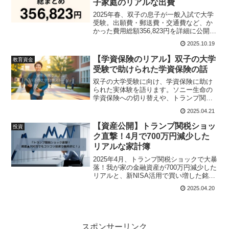
子家庭のリアルな出費
2025年春、双子の息子が一般入試で大学
受験。出願費・郵送費・交通費など、か
かった費用総額356,823円を詳細に公開。
第一志望不合格からの進学先選びや、親
2025.10.19
の役割、出願スケジュール管理の実態も
紹介します。大学受験にかかるリアルな
【学資保険のリアル】双子の大学
教育資金
金額が知りたい方必見です。
受験で助けられた学資保険の話
双子の大学受験に向け、学資保険に助け
られた実体験を語ります。ソニー生命の
学資保険への切り替えや、トランプ関税
ショック下でも教育資金を守った体験談
2025.04.21
です。
【資産公開】トランプ関税ショッ
投資
ク直撃！4月で700万円減少した
リアルな家計簿
2025年4月、トランプ関税ショックで大暴
落！我が家の金融資産が700万円減少した
リアルと、新NISA活用で買い増した銘柄
リストを公開。双子の大学進学と資産運
2025.04.20
用の両立についても正直に語ります。
スポンサーリンク