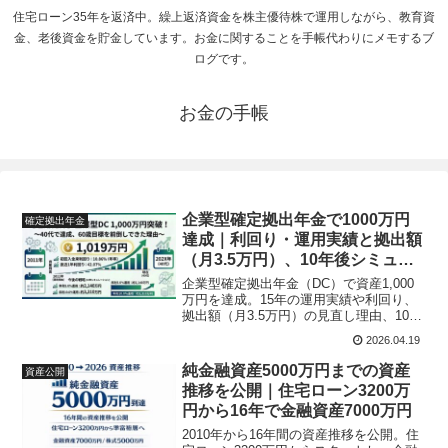
住宅ローン35年を返済中。繰上返済資金を株主優待株で運用しながら、教育資
金、老後資金を貯金しています。お金に関することを手帳代わりにメモするブ
ログです。
お金の手帳
企業型確定拠出年金で1000万円
確定拠出年金
達成｜利回り・運用実績と拠出額
（月3.5万円）、10年後シミュレ
ーション
企業型確定拠出年金（DC）で資産1,000
万円を達成。15年の運用実績や利回り、
拠出額（月3.5万円）の見直し理由、10年
後の資産シミュレーションまで実体験ベ
2026.04.19
ースで解説。
純金融資産5000万円までの資産
資産公開
推移を公開｜住宅ローン3200万
円から16年で金融資産7000万円
2010年から16年間の資産推移を公開。住