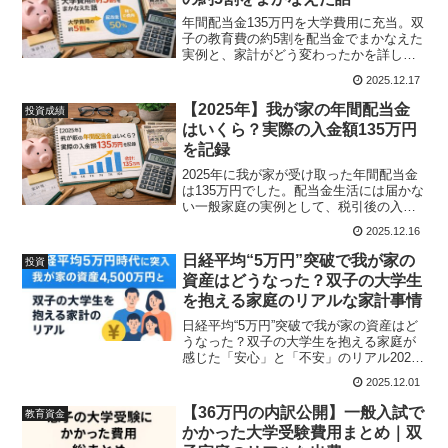
年間配当金135万円を大学費用に充当。双
子の教育費の約5割を配当金でまかなえた
実例と、家計がどう変わったかを詳しく
解説します。
2025.12.17
【2025年】我が家の年間配当金
投資成績
はいくら？実際の入金額135万円
を記録
2025年に我が家が受け取った年間配当金
は135万円でした。配当金生活には届かな
い一般家庭の実例として、税引後の入金
額や月別の傾向、双子の大学費用にどう
2025.12.16
備えているかを記録しています。
日経平均“5万円”突破で我が家の
投資
資産はどうなった？双子の大学生
を抱える家庭のリアルな家計事情
日経平均“5万円”突破で我が家の資産はど
うなった？双子の大学生を抱える家庭が
感じた「安心」と「不安」のリアル2025
年10月27日。日経平均が史上初の5万円台
2025.12.01
に乗ったニュースを見たとき、正直、自
分の目を疑いました。リーマンショック
【36万円の内訳公開】一般入試で
教育資金
前から投資...
かかった大学受験費用まとめ｜双