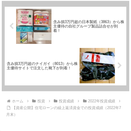
含み損3万円超の日本製紙（3863）から株
主優待の自社グループ製品詰合せが到
着！
含み損3万円超のナイガイ（8013）から株
主優待サイトで注文した靴下が到着！
ホーム
投資
投資成績
2022年投資成績
【資産公開】住宅ローンの繰上返済資金での投資成績（2022年7
月末）