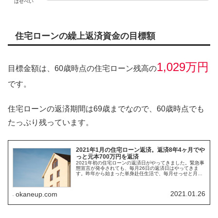
はせべい
住宅ローンの繰上返済資金の目標額
1,029万円
目標金額は、60歳時点の住宅ローン残高の
です。
住宅ローンの返済期間は69歳までなので、60歳時点でも
たっぷり残っています。
2021年1月の住宅ローン返済。返済8年4ヶ月でや
っと元本700万円を返済
2021年初の住宅ローンの返済日がやってきました。緊急事
態宣言が発令されても、毎月26日の返済日はやってきま
す。昨年から始まった単身赴任生活で、毎月せっせと月の
大部分を過ごすことのできない自宅の住宅ローンを返済し
ています。2020年8月以来の住宅ローンの月次返済のブロ
グ更新で、久しぶりに住宅ローンの返済状況について確認
2021.01.26
okaneup.com
してみます。