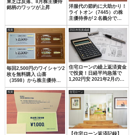
東芝は反落、8月株主優待
洋服代の節約に大助かり！
銘柄のワッツが上昇
ライトオン（7445）の株
主優待券が２名義分で
6,000円分到着！
投資
2021年投資成績
住宅ローンの繰上返済資金
毎回2,500円のワイシャツ2
で投資！日経平均急落で
枚を無料購入 山喜
1,202円安 2021年2月の投
（3598）から株主優待券
資成績はどうなった？
が2名義分到着！
投資
住宅ローン
【住宅ローン返済記録】