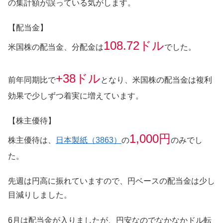
の集計額が誤っている気がします。
【配当金】
108.72ドル
米国株の配当金、分配金は
でした。
+38ドル
前年同期比で
となり、米国株の配当金は複利
効果で少しずつ着実に増えています。
【株主優待】
1,000円
株主優待は、
日本製紙（3863）
の
のみでし
た。
先週は円高に振れていますので、円ベースの配当金は少し
目減りしました。
6月は配当金が入りましたが、円安なのでなかなかドル転