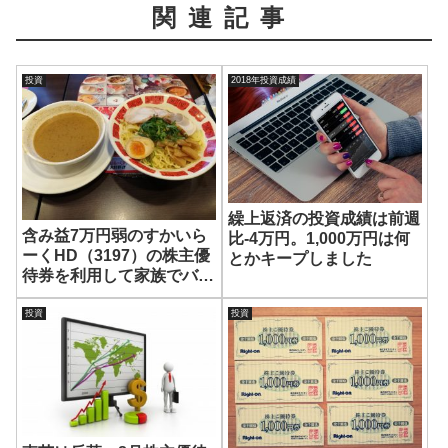
関連記事
投資
2018年投資成績
繰上返済の投資成績は前週
含み益7万円弱のすかいら
比-4万円。1,000万円は何
ーくHD（3197）の株主優
とかキープしました
待券を利用して家族でバー
ミヤンランチ！
投資
投資