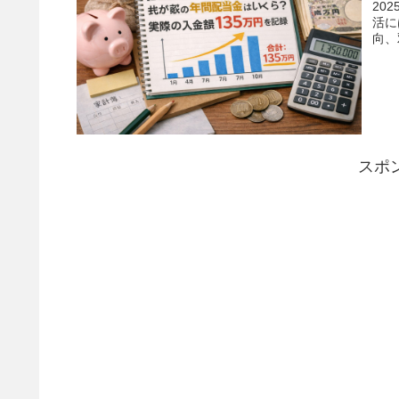
20
活に
向、
スポ