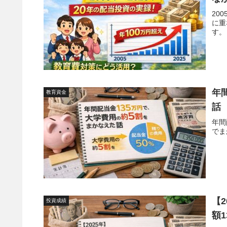
20
に重
す。
年
教育資金
話
年間
でま
【
投資成績
額