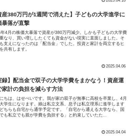
2025.04.10
資産380万円が1週間で消えた】子どもの大学進学に
価暴落が直撃
25年4月の株価大暴落で資産が380万円減少。しかも子どもの大学費
重なり、買い増ししたくても資金がない現実に直面しました。そ
も支えになったのは「配当金」でした。投資と家計を両立するヒ
を共有します。
2025.04.06
実録】配当金で双子の大学学費をまかなう！資産運
で家計の負担を減らす方法
にちは、はせべいです。我が家の双子が無事に高校を卒業し、4月
大学生になります。娘は私立文系、息子は私立理系に進学します
どちらも自宅から通学予定です。「自宅から通える大学なら、国
でも私立でも親が学費を負担する」と約束していたた...
2025.04.04