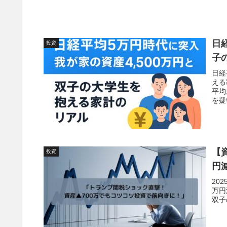
日
投資
子
日経
える
平均
を疑
【
投資
円
20
万円
双子