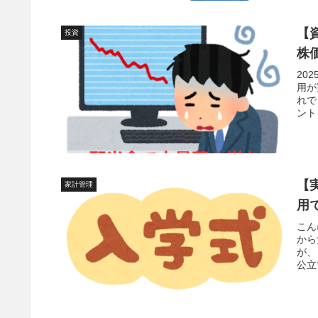
【
投資
株
20
用が
れで
ント
【
家計管理
用
こん
から
が、
公立