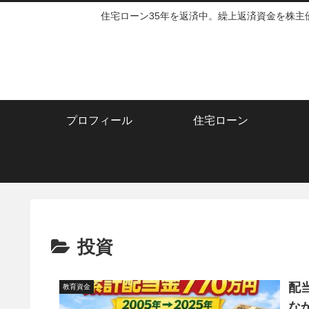
住宅ローン35年を返済中。繰上返済資金を株
プロフィール
住宅ローン
投資
配
教育資金
な