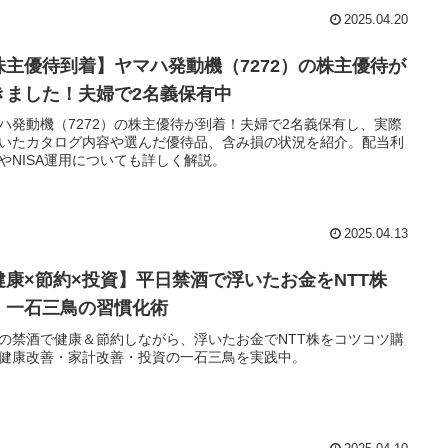
2025.04.20
株主優待到着】ヤマハ発動機（7272）の株主優待が
きました！夫婦で2名義保有中
ハ発動機（7272）の株主優待が到着！夫婦で2名義保有し、実際
いたカタログ内容や選んだ優待品、含み損の状況を紹介。配当利
やNISA運用についても詳しく解説。
2025.04.13
健康×節約×投資】平日禁酒で浮いたお金をNTT株
！一石三鳥の習慣化術
の禁酒で健康＆節約しながら、浮いたお金でNTT株をコツコツ購
健康改善・家計改善・投資の一石三鳥を実践中。