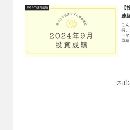
【
2024年投資成績
連
こん
柄、
ーマ
成績
スポ