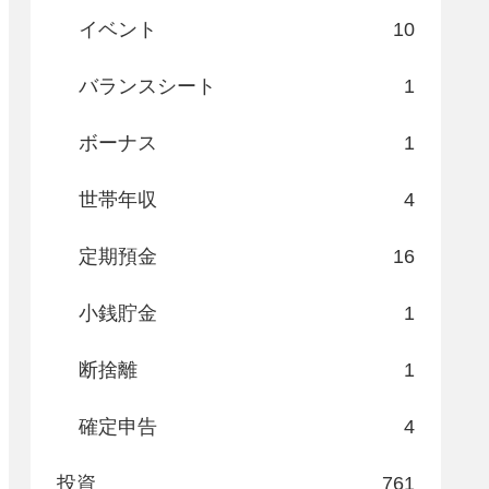
イベント
10
バランスシート
1
ボーナス
1
世帯年収
4
定期預金
16
小銭貯金
1
断捨離
1
確定申告
4
投資
761