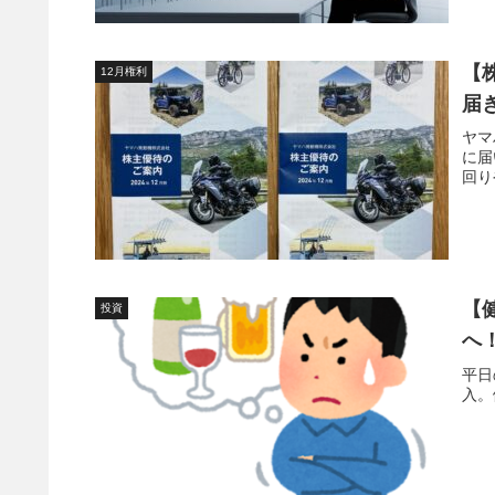
【
12月権利
届
ヤマ
に届
回り
【
投資
へ
平日
入。