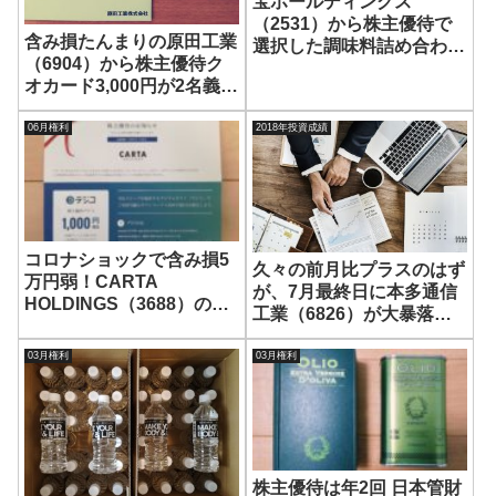
宝ホールディングス
（2531）から株主優待で
含み損たんまりの原田工業
選択した調味料詰め合わせ
（6904）から株主優待ク
1,000円相当が到着！
オカード3,000円が2名義分
届きました！
06月権利
2018年投資成績
コロナショックで含み損5
久々の前月比プラスのはず
万円弱！CARTA
が、7月最終日に本多通信
HOLDINGS（3688）の株
工業（6826）が大暴落で
主優待デジコ1,000円相当
一気にマイナスへ（泣）繰
が到着！Amazonギフト券
上返済資金での7月投資成
03月権利
03月権利
と交換します！
績
株主優待は年2回 日本管財