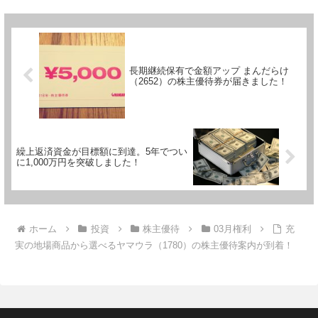
長期継続保有で金額アップ まんだらけ
（2652）の株主優待券が届きました！
繰上返済資金が目標額に到達。5年でつい
に1,000万円を突破しました！
ホーム
投資
株主優待
03月権利
充
実の地場商品から選べるヤマウラ（1780）の株主優待案内が到着！