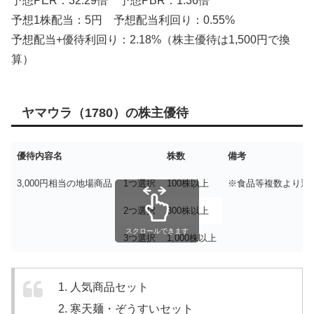
予想PER：32.29倍 予想PBR：1.36倍
予想1株配当：5円 予想配当利回り：0.55%
予想配当+優待利回り：2.18%（株主優待は1,500円で換
算）
ヤマウラ（1780）の株主優待
優待内容名
株数
備考
3,000円相当の地場商品
1つ選択
100株以上
※食品等複数より選
2つ選択
300株以上
スクロールできます
3つ選択
1,000株以上
人気商品セット
寒天麺・ぞうすいセット