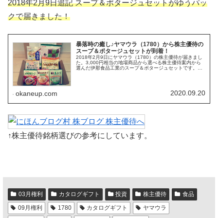
2018年2月9日追記 スープ＆ポタージュセットがゆうパッ
クで届きました！
暴落時の癒し♪ヤマウラ（1780）から株主優待の
スープ＆ポタージュセットが到着！
2018年2月9日にヤマウラ（1780）の株主優待が届きまし
た。3,000円相当の地場商品から選べる株主優待案内から
選んだ伊那食品工業のスープ＆ポタージュセットです。株
主優待到着は最近の株価暴落で傷ついた心を癒してくれま
す。昨年もスープ＆ポ...
2020.09.20
okaneup.com
↑株主優待銘柄選びの参考にしています。
03月権利
カタログギフト
投資
株主優待
食品
09月権利
1780
カタログギフト
ヤマウラ