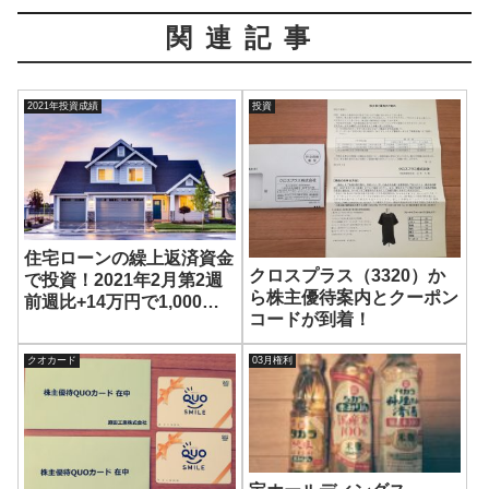
関連記事
2021年投資成績
投資
住宅ローンの繰上返済資金
クロスプラス（3320）か
で投資！2021年2月第2週
ら株主優待案内とクーポン
前週比+14万円で1,000万
コードが到着！
円台回復！
クオカード
03月権利