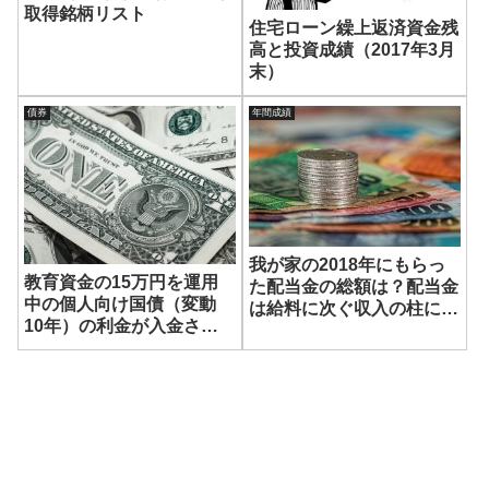
取得銘柄リスト
住宅ローン繰上返済資金残
高と投資成績（2017年3月
末）
債券
年間成績
我が家の2018年にもらっ
教育資金の15万円を運用
た配当金の総額は？配当金
中の個人向け国債（変動
は給料に次ぐ収入の柱にな
10年）の利金が入金され
ったか？
ました！