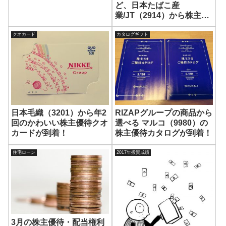
ど、日本たばこ産
業/JT（2914）から株主優
待が2名義分到着！
クオカード
カタログギフト
日本毛織（3201）から年2
RIZAPグループの商品から
回のかわいい株主優待クオ
選べる マルコ（9980）の
カードが到着！
株主優待カタログが到着！
住宅ローン
2017年投資成績
3月の株主優待・配当権利