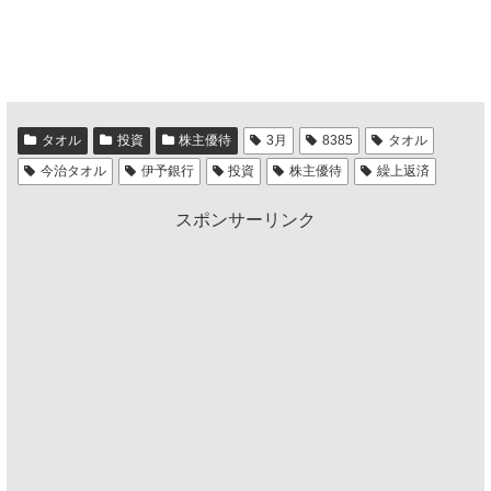
タオル
投資
株主優待
3月
8385
タオル
今治タオル
伊予銀行
投資
株主優待
繰上返済
スポンサーリンク