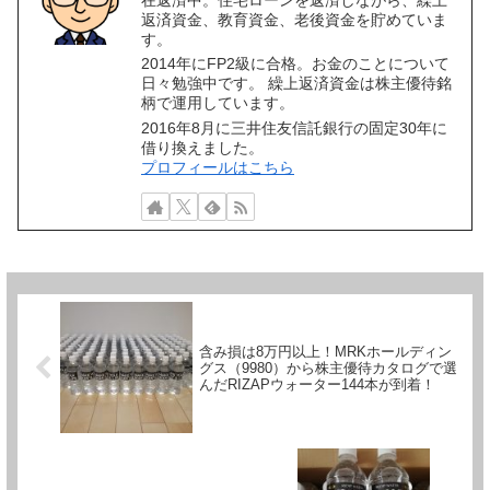
在返済中。住宅ローンを返済しながら、繰上
返済資金、教育資金、老後資金を貯めていま
す。
2014年にFP2級に合格。お金のことについて
日々勉強中です。 繰上返済資金は株主優待銘
柄で運用しています。
2016年8月に三井住友信託銀行の固定30年に
借り換えました。
プロフィールはこちら
含み損は8万円以上！MRKホールディン
グス（9980）から株主優待カタログで選
んだRIZAPウォーター144本が到着！