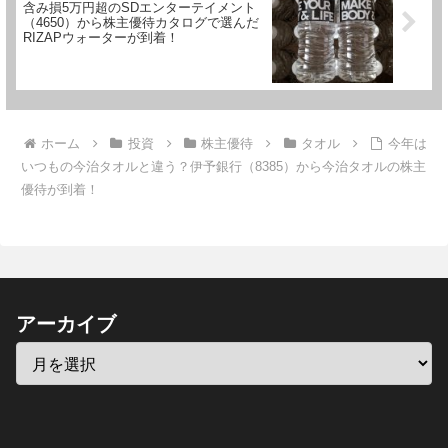
含み損5万円超のSDエンターテイメント
（4650）から株主優待カタログで選んだ
RIZAPウォーターが到着！
ホーム
投資
株主優待
タオル
今年は
いつもの今治タオルと違う？伊予銀行（8385）から今治タオルの株主
優待が到着！
アーカイブ