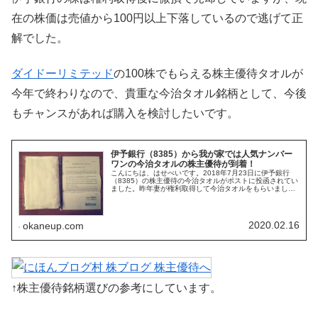
在の株価は売値から100円以上下落しているので逃げて正
解でした。
ダイドーリミテッド
の100株でもらえる株主優待タオルが
今年で終わりなので、貴重な今治タオル銘柄として、今後
もチャンスがあれば購入を検討したいです。
伊予銀行（8385）から我が家では人気ナンバー
ワンの今治タオルの株主優待が到着！
こんにちは、はせべいです。2018年7月23日に伊予銀行
（8385）の株主優待の今治タオルがポストに投函されてい
ました。昨年妻が権利取得して今治タオルをもらいました
が、今回は私名義での取得なので繰上返済資金としては初
取得になります。タオルが...
2020.02.16
okaneup.com
↑株主優待銘柄選びの参考にしています。