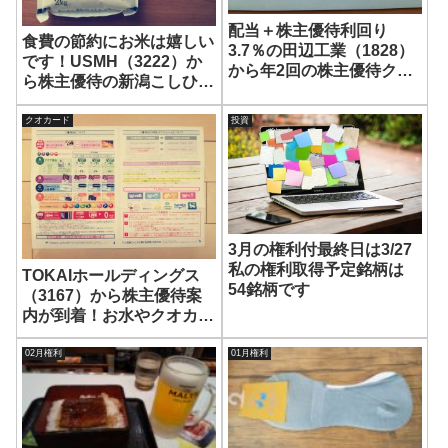
配当＋株主優待利回り
食費の節約にお米は嬉しい
3.7％の田辺工業（1828）
です！USMH（3222）か
から年2回の株主優待クオ
ら株主優待の新潟こしひか
カード500円分が到着！
りが到着！
クオカード
投資
3月の権利付最終日は3/27
私の権利取得予定銘柄は
TOKAIホールディングス
54銘柄です
（3167）から株主優待案
内が到着！お水やクオカー
ドなどから選択できます
02月権利
01月権利