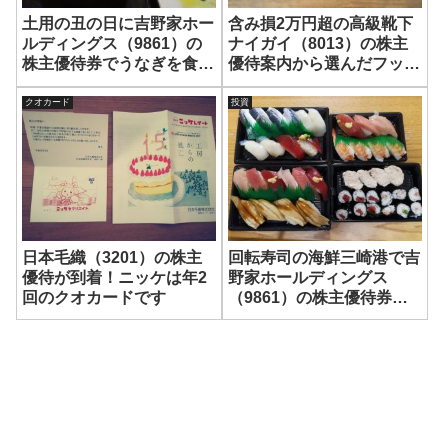
土用の丑の日に吉野家ホー
含み損2万円超の高級靴下
ルディングス（9861）の
ナイガイ（8013）の株主
株主優待券でうなぎを食べ
優待案内から選んだフット
ました！
カバーソックスが到着！
クオカード
投資
日本毛織（3201）の株主
回転寿司の海鮮三崎港で吉
優待が到着！ニッケは年2
野家ホールディングス
回のクオカードです
（9861）の株主優待券を
使い切りました！