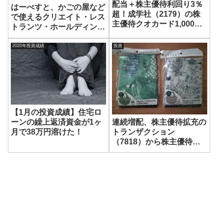
配当＋株主優待利回り3％
はーべすと、かごの屋など
超！成学社（2179）の株
で使えるクリエイト・レス
主優待クオカード1,000円
トランツ・ホールディング
が届きました！
ス（3387）の株主優待券
が6,000円分到着！
2020年投資成績
投資
【1月の投資成績】住宅ロ
ーンの繰上返済資金が1ヶ
連続増配、株主優待拡充の
月で38万円溶けた！
トランザクション
（7818）から株主優待の
エコバッグと多機能傘が到
着！