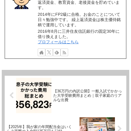
返済資金、教育資金、老後資金を貯めていま
す。
2014年にFP2級に合格。お金のことについて
日々勉強中です。 繰上返済資金は株主優待銘
柄で運用しています。
2016年8月に三井住友信託銀行の固定30年に
借り換えました。
プロフィールはこちら
【36万円の内訳公開】一般入試でかかっ
た大学受験費用まとめ｜双子家庭のリア
ルな出費
【2025年】我が家の年間配当金はいく