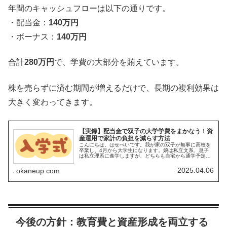
年間のキャッシュフローは以下の通りです。
・配当金：
140万円
・ボーナス：
140万円
合計
280万円
で、学費の大部分を賄えています。
株を売らずに済む期間が増えるだけで、長期の複利効果は
大きく変わってきます。
【実録】配当金で双子の大学学費をまかなう！資
産運用で家計の負担を減らす方法
こんにちは、はせべいです。我が家の双子が無事に高校を
卒業し、4月から大学生になります。娘は私立文系、息子
は私立理系に進学しますが、どちらも自宅から通学予定で
す。「自宅から通える大学なら、国公立でも私立でも親が
学費を負担する」と約束していたた...
2025.04.06
okaneup.com
今後の方針：教育費と資産形成を両立する