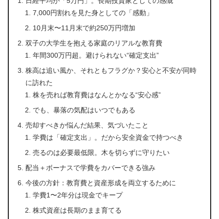
日経平均が「5万円」。長期投資家としての感慨
7,000円割れを見た身としての「感動」
10月末〜11月末で約250万円増加
双子の大学生を抱える家庭のリアルな教育費
年間300万円超。避けられない“確定支出”
株高は追い風か、それともフラグか？安心と不安が同時
に訪れた
株を売れば教育費はなんとかなる“安心感”
でも、暴落の気配はいつでもある
売却すべきか悩んだ結果、気づいたこと
学費は「確定支出」。だから安全資金で持つべき
売るのは必要最低限。木を切らずに守りたい
配当＋ボーナスで学費をカバーできる強み
今後の方針：教育費と資産形成を両立するために
学費1〜2年分は現金でキープ
株式資産は長期のまま育てる