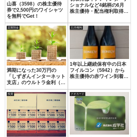
山喜（3598）の株主優待
ショナルなど4銘柄の6月
券で2,500円のワイシャツ
株主優待・配当権利取得銘
を無料でGet！
柄リスト
定期預金
11月権利
1年以上継続保有中の日本
フイルコン（5942）から
満期になった30万円の
株主優待の赤ワイン到着！
「しずぎんインターネット
次回から200株保有に改悪
支店」のウルトラ金利（1
です！
年0.26%）を1ヶ月定期に
預け直ししました！
投資
クオカード