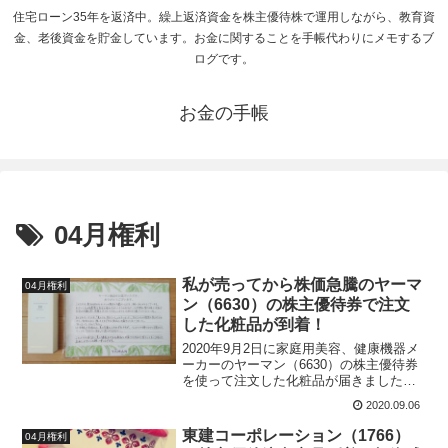
住宅ローン35年を返済中。繰上返済資金を株主優待株で運用しながら、教育資
金、老後資金を貯金しています。お金に関することを手帳代わりにメモするブ
ログです。
お金の手帳
04月権利
私が売ってから株価急騰のヤーマ
04月権利
ン（6630）の株主優待券で注文
した化粧品が到着！
2020年9月2日に家庭用美容、健康機器メ
ーカーのヤーマン（6630）の株主優待券
を使って注文した化粧品が届きました。
ヤーマンのオンラインサイトで妻が選ん
2020.09.06
だのがオンリーミネラル ミネラルエッセ
ンスBBクリームです。株主優待券が100
東建コーポレーション（1766）
04月権利
株の5,000円分だったので、選ぶのに苦労