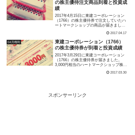
の株主優待注文商品到着と投資成
していました。（ヤーマンのサイトも重
績
かった・・・）ヤーマン株は既に売却済
ですが、私が売ってから400円以上上昇し
2017年4月15日に東建コーポレーション
年初来高値を更新しています。私が売っ
（1766）の株主優待券で注文していたハ
たから1,500円くらいまで上がりそうだな
ートマークショップの商品が届きまし
と思っていたら、本当にそうなりそうで
た。注文した商品は富士ホーローのクッ
す・・・。
2017.04.17
カシリーズ3種類です。東建コーポレーシ
ョンの株主優待は、普段自分では買えな
東建コーポレーション（1766）
04月権利
いようなちょっ...
の株主優待券が到着と投資成績
2017年3月29日に東建コーポレーション
（1766）の株主優待券が届きました。
3,000円相当のハートマークショップ株主
優待割引券です。妻分も合わせて6,000円
2017.03.30
分になります。東建コーポレーション
（1766）について東建コーポレーション
（...
スポンサーリンク