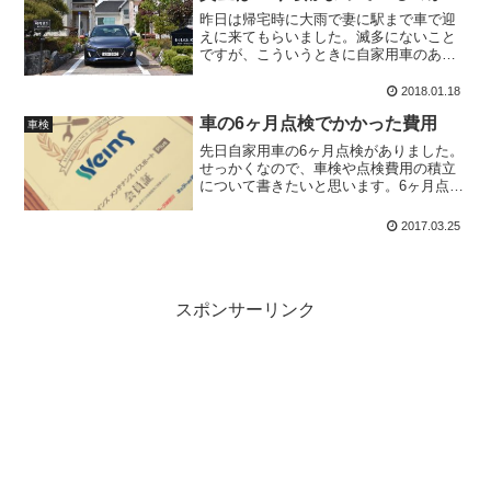
昨日は帰宅時に大雨で妻に駅まで車で迎
えに来てもらいました。滅多にないこと
ですが、こういうときに自家用車のあり
がたみを感じます。でも最近では車本体
の価格もさることながら、自動車税や自
2018.01.18
動車保険、車検やタイヤ交換などの維持
車の6ヶ月点検でかかった費用
費も重荷です。ちょうど来...
車検
先日自家用車の6ヶ月点検がありました。
せっかくなので、車検や点検費用の積立
について書きたいと思います。6ヶ月点検
にかかった費用ウエインズメンテナンス
パスポートPlusについて前回の車検時に
2017.03.25
トヨタのディーラーでウエインズメンテ
ナンスパスポート...
スポンサーリンク