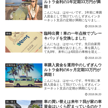
ルトラ金利の1年定期33万円が満
期！
こんにちは、はせべいです。1年前に車購
入資金として預けていたしずぎんインタ
ーネット支店の定期が満期になりまし
た。住宅ローンの繰上返済資金は、高配
2019.06.15
当株、株主優待株を中心に運用していま
すが、車購入資金と教育資金はしずぎん
臨時出費！車の一年点検でブレー
車検
インターネット支店のウル...
キパッドを交換しました
こんにちは、はせべいです。先日自家用
車の一年点検がありました。車を購入し
て丸8年、来年には4回目の車検を迎えま
す。8年も経過すると点検、車検の度に交
2018.10.23
換する部品が出てきますが、今のところ
故障なく運転できています。来年の車検
車購入資金を運用中のしずぎんウ
定期預金
を通すか、車を買い替...
ルトラ金利の6ヶ月定期33万円が
満期！
こんにちは、はせべいです。半年前に車
購入資金として預けていたしずぎんイン
ターネット支店の定期が満期になりまし
た。しずぎんインターネット支店のウル
2018.06.20
トラ金利は、いつも教育資金と車購入資
金の運用先として利用しています。もと
車の買い替えは来年？我が家の車
買い替え
もと車購入資金は毎月1万...
資金はいくら貯まっているのか？