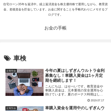
住宅ローン35年を返済中。繰上返済資金を株主優待株で運用しながら、教育資
金、老後資金を貯金しています。お金に関することを手帳代わりにメモするブ
ログです。
お金の手帳
車検
今年の夏はしずぎんウルトラ金利
定期預金
募集なし！車購入資金は1ヶ月定
期を継続します！
こんにちは、はせべいです。教育資金や
車購入資金は、元本重視の安全運用を心
掛けています。夏のボーナス時期はしず
ぎんインターネット支店のウルトラ金利
2019.07.17
定期で運用していましたが、今回は実施
されないようです。前回車購入資金を運
車購入資金を運用中のしずぎんウ
定期預金
用中のしずぎんウルトラ金...