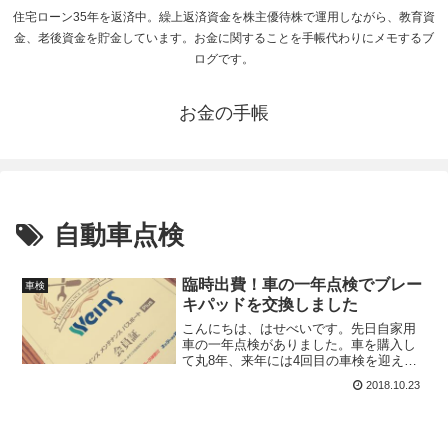
住宅ローン35年を返済中。繰上返済資金を株主優待株で運用しながら、教育資
金、老後資金を貯金しています。お金に関することを手帳代わりにメモするブ
ログです。
お金の手帳
自動車点検
臨時出費！車の一年点検でブレー
車検
キパッドを交換しました
こんにちは、はせべいです。先日自家用
車の一年点検がありました。車を購入し
て丸8年、来年には4回目の車検を迎えま
す。8年も経過すると点検、車検の度に交
2018.10.23
換する部品が出てきますが、今のところ
故障なく運転できています。来年の車検
を通すか、車を買い替...