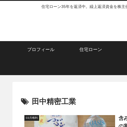
住宅ローン35年を返済中。繰上返済資金を株
プロフィール
住宅ローン
田中精密工業
含
03月権利
の