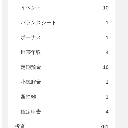
イベント
10
バランスシート
1
ボーナス
1
世帯年収
4
定期預金
16
小銭貯金
1
断捨離
1
確定申告
4
投資
761