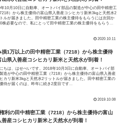
20年10月10日に自動車、オートバイ部品の製造が中心の田中精密工
7218）から株主優待の富山県入善産コシヒカリ新米3kgと天然水2
トルが届きました。田中精密工業の株主優待をもらうには次回か
00株必要なので、私にとって田中精密工業の株主優待をもらうの
後になると思います。ちょうどお米が切れかけるタイミングだっ
で食費の節約にはなりましたが、含み損は3万円超あるので全然節
なっていません。
2020.10.11
み損1万以上の田中精密工業（7218）から株主優待
富山県入善産コシヒカリ新米と天然水が到着！
にちは、はせべいです。2018年10月3日に自動車、オートバイ部
製造が中心の田中精密工業（7218）から株主優待の富山県入善産
ヒカリ新米3kgと天然水2リットルが届きました。田中精密工業の
優待が届くのは、昨年に続き2度目です...
2019.10.08
月権利の田中精密工業（7218）から株主優待の富山
入善産コシヒカリ新米と天然水が到着！