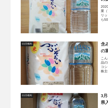
20
業（
リッ
ら5
は最
たの
約に
含
03月権利
の
こん
品の
コシ
株主
3
03月権利
県