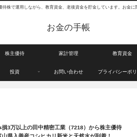
主優待株で運用しながら、教育資金、老後資金を貯金しています。お金に
お金の手帳
株主優待
家計管理
教育資金
投資
お問い合わせ
プライバシーポリ
み損3万以上の田中精密工業（7218）から株主優待
富山県入善産コシヒカリ新米と天然水が到着！