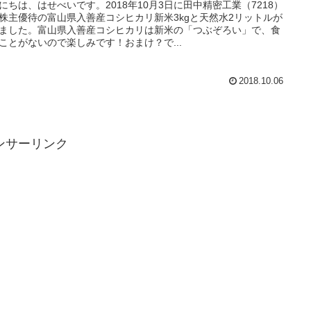
にちは、はせべいです。2018年10月3日に田中精密工業（7218）
株主優待の富山県入善産コシヒカリ新米3kgと天然水2リットルが
ました。富山県入善産コシヒカリは新米の「つぶぞろい」で、食
ことがないので楽しみです！おまけ？で...
2018.10.06
ンサーリンク