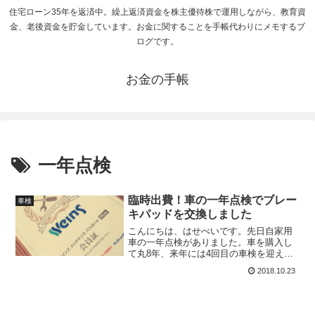
住宅ローン35年を返済中。繰上返済資金を株主優待株で運用しながら、教育資
金、老後資金を貯金しています。お金に関することを手帳代わりにメモするブ
ログです。
お金の手帳
一年点検
臨時出費！車の一年点検でブレー
車検
キパッドを交換しました
こんにちは、はせべいです。先日自家用
車の一年点検がありました。車を購入し
て丸8年、来年には4回目の車検を迎えま
す。8年も経過すると点検、車検の度に交
2018.10.23
換する部品が出てきますが、今のところ
故障なく運転できています。来年の車検
を通すか、車を買い替...