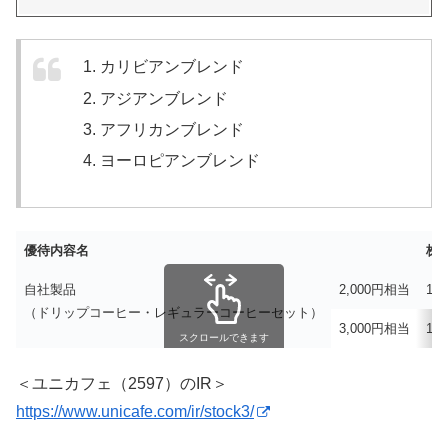
カリビアンブレンド
アジアンブレンド
アフリカンブレンド
ヨーロピアンブレンド
優待内容名
株
自社製品
2,000円相当
10
（ドリップコーヒー・レギュラーコーヒーセット）
3,000円相当
1,
スクロールできます
＜ユニカフェ（2597）のIR＞
https://www.unicafe.com/ir/stock3/