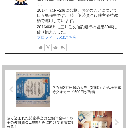
す。
2014年にFP2級に合格。お金のことについて
日々勉強中です。 繰上返済資金は株主優待銘
柄で運用しています。
2016年8月に三井住友信託銀行の固定30年に
借り換えました。
プロフィールはこちら
含み損2万円超の大光（3160）から株主優
待クオカード500円が到着！
振り込まれた児童手当は全額貯金中！双
子の教育資金1,000万円に向けて着実に貯
める！