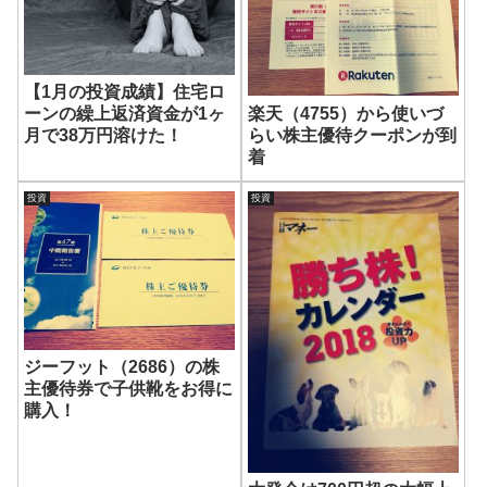
【1月の投資成績】住宅ロ
楽天（4755）から使いづ
ーンの繰上返済資金が1ヶ
らい株主優待クーポンが到
月で38万円溶けた！
着
投資
投資
ジーフット（2686）の株
主優待券で子供靴をお得に
購入！