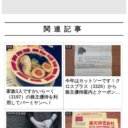
関連記事
投資
投資
今年はカットソーです！ク
ロスプラス（3320）から
家族3人ですかいらーく
株主優待案内とクーポンコ
（3197）の株主優待を利
ードが到着！
用してバーミヤンへ！
2020年投資成績
投資