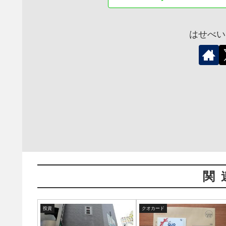
はせべい
関
投資
クオカード