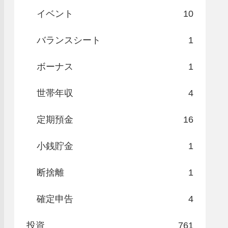
イベント
10
バランスシート
1
ボーナス
1
世帯年収
4
定期預金
16
小銭貯金
1
断捨離
1
確定申告
4
投資
761