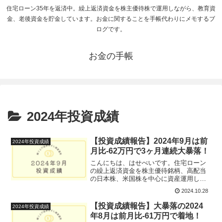
住宅ローン35年を返済中。繰上返済資金を株主優待株で運用しながら、教育資
金、老後資金を貯金しています。お金に関することを手帳代わりにメモするブ
ログです。
お金の手帳
2024年投資成績
【投資成績報告】2024年9月は前
2024年投資成績
月比-62万円で3ヶ月連続大暴落！
こんにちは、はせべいです。住宅ローン
の繰上返済資金を株主優待銘柄、高配当
の日本株、米国株を中心に資産運用して
いる40代のサラリーマンです。すでに10
2024.10.28
月下旬になりますが、今日は2024年9月の
投資成績を振り返ります。8月5日の日経
【投資成績報告】大暴落の2024
2024年投資成績
平均過去最大...
年8月は前月比-61万円で着地！