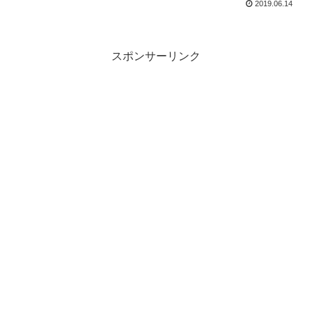
2019.06.14
オケといえばシダックスでしたが、カラ
オケ事業は売却済となっています。株主
優待は前回から...
スポンサーリンク