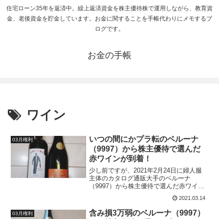
住宅ローン35年を返済中。繰上返済資金を株主優待株で運用しながら、教育資
金、老後資金を貯金しています。お金に関することを手帳代わりにメモするブ
ログです。
お金の手帳
ワイン
いつの間にかプラ転のベルーナ
03月権利
（9997）から株主優待で選んだ
赤ワインが到着！
少し前ですが、2021年2月24日に婦人服
主体のカタログ通販大手のベルーナ
（9997）から株主優待で選んだ赤ワイン
が届きました。ベルーナの株主優待は、
2021.03.14
年2回ワインがもらえる貴重なワイン銘柄
として継続保有中でしたが、長らく塩漬
含み損3万弱のベルーナ（9997）
03月権利
けが続いていました。300円台まで下落し