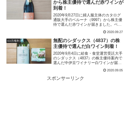
から株主優待で選んだ赤ワインが
た株価は、2021年3月12日現在で年初来
到着！
高値の1,266円まで上昇し、私の含み損も
ようやくなくなりました。今回届いた赤
2020年9月27日に婦人服主体のカタログ
ワインは妻分と合わせて2名義分ですが、
通販大手のベルーナ（9997）から株主優
種類が違いのも嬉しいですね。
待で選んだ赤ワインが届きました。ベル
ーナの株主優待は、年2回もワインがもら
2020.09.27
える貴重なワイン銘柄として継続保有中
です。巣ごもり需要でワインや食品を軸
無配のシダックス（4837）の株
03月権利
に好調のようで、300円台まで下落した株
主優待で選んだ白ワイン到着！
価は一時1,000円超となりました。2020年
9月27日現在のベルーナの株価は、900円
2020年9月4日に給食・食堂運営受託大手
台で推移しています。
のシダックス（4837）の株主優待案内で
選んだ中伊豆ワイナリー白ワインが届き
ました。シダックスの株主優待制度が変
2020.09.05
更になってから毎回白ワインを選んでい
ますが、今回は苦手な甘口ワインでし
スポンサーリンク
た。キンキンに冷やして飲んでみたいと
思います。今回はおまけなのか、ツナ缶
がついてきました。まぐろに良く合う白
ワインをベースにまろやかに仕上げてい
るようなので、食べるのが楽しみです。
シダックスの株主優待は充実しています
が、残念ながら無配で株価は200円台前半
でずっと低迷しています。