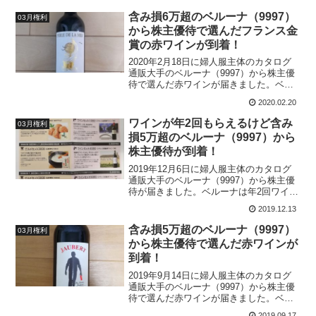
コンの株主優待のワインをいただくには1
年以上の継続保有が必要でしたが、次回
含み損6万超のベルーナ（9997）
03月権利
からは200株保有が必要となります。コロ
から株主優待で選んだフランス金
ナショックの大暴落で、日本フイルコン
賞の赤ワインが到着！
の株価も400円割れの大幅下落となってい
ました。200株に買い増しするチャンスと
2020年2月18日に婦人服主体のカタログ
思って株価を見てみましたが、結構戻し
通販大手のベルーナ（9997）から株主優
ましたね。
待で選んだ赤ワインが届きました。ベル
ーナの株主優待は年2回もワインがもらえ
2020.02.20
る貴重なワイン銘柄として継続保有中で
すが、株価の下落とともに含み損は6万円
ワインが年2回もらえるけど含み
03月権利
超まで膨れ上がりました。フランス金賞
損5万超のベルーナ（9997）から
の1,000円相当の赤ワインですが、含み損
株主優待が到着！
6万円超の超高級ワインです。
2019年12月6日に婦人服主体のカタログ
通販大手のベルーナ（9997）から株主優
待が届きました。ベルーナは年2回ワイン
がもらえる貴重な株主優待銘柄ですが、
2019.12.13
含み損は5万円を超えてしまいました。
100株保有ですとフランス金賞赤ワイン1
含み損5万超のベルーナ（9997）
03月権利
本か南紀の幻（梅干し）から1つ選択する
から株主優待で選んだ赤ワインが
ことができます。我が家では梅干しを
到着！
USMHの株主優待から補充しているの
で、ベルーナの株主優待は毎回赤ワイン
2019年9月14日に婦人服主体のカタログ
を選択しています。含み損が5万円を超え
通販大手のベルーナ（9997）から株主優
てしまっているので、1,000円相当とされ
待で選んだ赤ワインが届きました。ベル
る赤ワインはお値段以上の高級ワインと
ーナの株主優待は年2回もワインがもらえ
なっているのでよく味わって飲まなけれ
2019.09.17