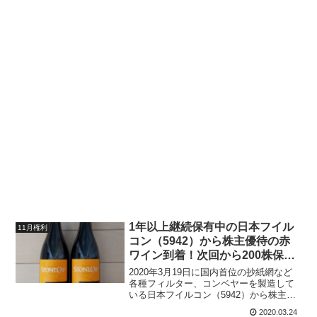
1年以上継続保有中の日本フイル
11月権利
コン（5942）から株主優待の赤
ワイン到着！次回から200株保有
に改悪です！
2020年3月19日に国内首位の抄紙網など
各種フィルター、コンベヤーを製造して
いる日本フイルコン（5942）から株主優
待の赤ワインが届きました。日本フイル
2020.03.24