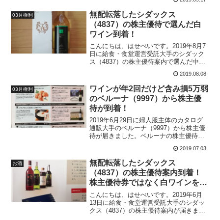
る貴重な銘柄ですが、含み損は5万円超ま
ばですね。
で膨れてしまい、株主優待の赤ワインは
無配転落したシダックス
03月権利
超高級ワインとなっています。ベルーナ
（4837）の株主優待で選んだ白
の赤ワインは、ヤマウラの株主優待でも
ワイン到着！
らったチーズをおつまみに美味しくいた
だきました。
こんにちは、はせべいです。2019年8月7
日に給食・食堂運営受託大手のシダック
ス（4837）の株主優待案内で選んだ中伊
豆ワイナリー白ワインが届きました。昨
2019.08.08
年に続きシダックスの株主優待で白ワイ
ンを選ぶのは2度目です。現在は無配とな
ワインが年2回だけど含み損5万弱
03月権利
り、株価は2...
のベルーナ（9997）から株主優
待が到着！
2019年6月29日に婦人服主体のカタログ
通販大手のベルーナ（9997）から株主優
待が届きました。ベルーナの株主優待は
年2回もワインがもらえる貴重な銘柄です
2019.07.03
が、含み損は5万円弱まで膨れ上がってい
ます。100株保有だとフランス金賞赤ワイ
無配転落したシダックス
お酒
ン1本か南紀の幻という梅干しから1つ選
（4837）の株主優待案内到着！
ぶことができます。梅干しはUSMHの株
株主優待券ではなく白ワインを選
主優待で補充しているので、貴重なワイ
ン銘柄として、毎回ワインを選んでいま
びます！
こんにちは、はせべいです。2019年6月
す。株価は1,000円割れが定着してしまっ
13日に給食・食堂運営受託大手のシダッ
ていますので、含み損のせいで高級ワイ
クス（4837）の株主優待案内が届きまし
ンとなっています。
た。シダックスといえばカラオケ、カラ