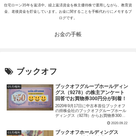
住宅ローン35年を返済中。繰上返済資金を株主優待株で運用しながら、教育資
金、老後資金を貯金しています。お金に関することを手帳代わりにメモするブ
ログです。
お金の手帳
ブックオフ
ブックオフグループホールディン
05月権利
グス（9278）の株主アンケート
回答でお買物券300円分が到着！
2020年9月17日に中古本首位ブックオフ
の持株会社のブックオフグループホール
ディングス（9278）からお買物券300分
が届きました。今回届いたブックオフの
2020.09.22
お買物券300円分は、株主優待ではなく株
主アンケートに回答することでもらえた
ブックオフホールディングス
03月権利
ものです。300円分のお買物券の有効期限