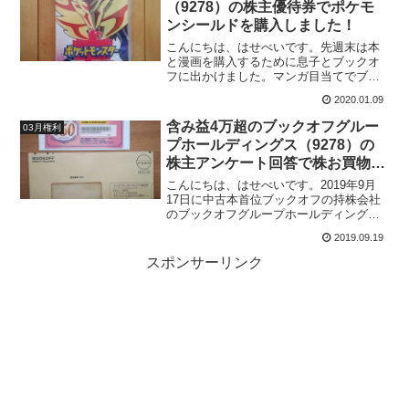
（9278）の株主優待券でポケモ
は、2021年9月30日までです。コロナ自
ンシールドを購入しました！
粛でブックオフにはしばらく行っていな
いので、前回届いたブックオフの株主優
こんにちは、はせべいです。先週末は本
待券2,500円分と合わせて2,800円分が残
と漫画を購入するために息子とブックオ
っています。
フに出かけました。マンガ目当てでブッ
クオフに行きましたが、息子が欲しがっ
2020.01.09
ていたポケモンシールドが中古で売って
いたので、ブックオフホールディングス
含み益4万超のブックオフグルー
03月権利
（9278）の株主優待券...
プホールディングス（9278）の
株主アンケート回答で株お買物券
300円分が到着！
こんにちは、はせべいです。2019年9月
17日に中古本首位ブックオフの持株会社
のブックオフグループホールディングス
（9278）からお買物券300分が届きまし
2019.09.19
た。ブックオフのお買物券300円分は株主
優待ではなく、株主アンケートに回答す
スポンサーリンク
ることで...