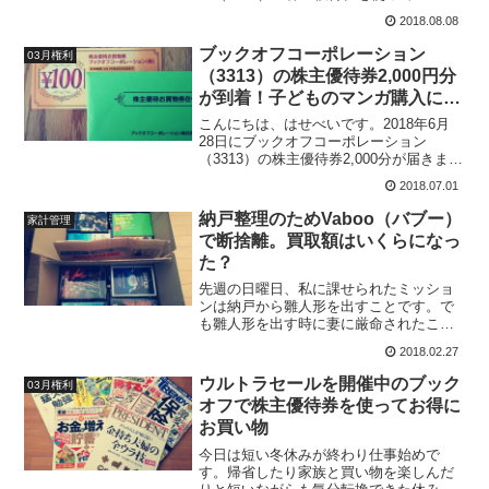
を購入しました。ブックオフは発売から
2018.08.08
日が浅い漫画は一冊360円しますが、ブッ
クオフの株主優待があると普段買わない
ブックオフコーポレーション
03月権利
金額でも気...
（3313）の株主優待券2,000円分
が到着！子どものマンガ購入に使
います！
こんにちは、はせべいです。2018年6月
28日にブックオフコーポレーション
（3313）の株主優待券2,000分が届きまし
た。古本であれば2,000円分でも結構な量
2018.07.01
の本が買えますね。有効期限は、2019年6
月30日までです。子どもがマンガをブ...
納戸整理のためVaboo（バブー）
家計管理
で断捨離。買取額はいくらになっ
た？
先週の日曜日、私に課せられたミッショ
ンは納戸から雛人形を出すことです。で
も雛人形を出す時に妻に厳命されたこと
があります。「納戸を片付けろ！
2018.02.27
（怒）」と・・・。子どもが生まれる前
の私の趣味が映画DVD収集とマンガ収集
ウルトラセールを開催中のブック
03月権利
です。DVDの方は200タイ...
オフで株主優待券を使ってお得に
お買い物
今日は短い冬休みが終わり仕事始めで
す。帰省したり家族と買い物を楽しんだ