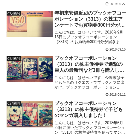
（9278）から株主優待券2,000分が届きま
2019.06.27
した。株主優待券は100円券が20枚入って
いました。ブックオフなら100円券が使...
年初来安値近辺のブックオフコー
03月権利
ポレーション（3313）の株主ア
ンケートでお買物券300円分が到
着！
こんにちは、はせべいです。2018年9月
15日にブックオフコーポレーション
（3313）のお買物券300円分が届きまし
た。お買物券は株主アンケートを回答す
2018.09.15
ることでいただくことができます。お買
物券の有効期限は2019年9月30日までと1
ブックオフコーポレーション
03月権利
年以上あ...
（3313）の株主優待券で進撃の
巨人の最新刊など3冊を購入しま
した！
こんにちは、はせべいです。今週末は子
どもたちのリクエストでブックオフに出
かけ、ブックオフコーポレーション
（3313）の株主優待券を使って子どもた
2018.09.11
ちのマンガを購入しました。最近のブッ
クオフは発売から日が浅い漫画は高めの
ブックオフコーポレーション
03月権利
値段で販売していて、一冊...
（3313）の株主優待券で子ども
のマンガ購入しました！
こんにちは、はせべいです。2018年6月
28日に届いたブックオフコーポレーショ
ン（3313）の株主優待券を使ってマンガ