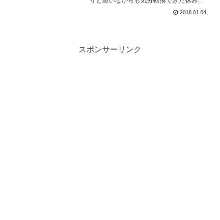
りと短いながらも気分転換できた休みで
した。昨日はブックオフでウルトラセー
2018.01.04
ルが開催されているので買い物ついでに
行ってきました。ウルトラセールは本全
品20%OFFです。子供た...
スポンサーリンク