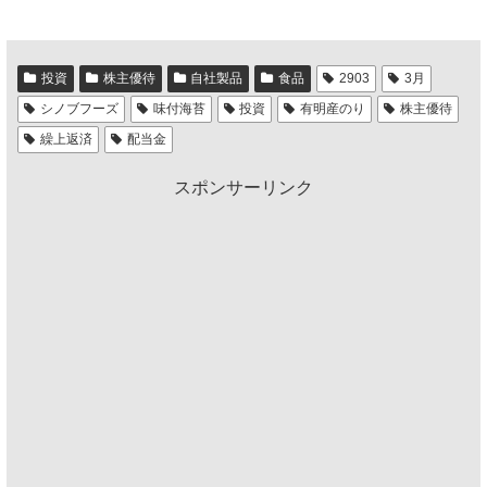
投資
株主優待
自社製品
食品
2903
3月
シノブフーズ
味付海苔
投資
有明産のり
株主優待
繰上返済
配当金
スポンサーリンク