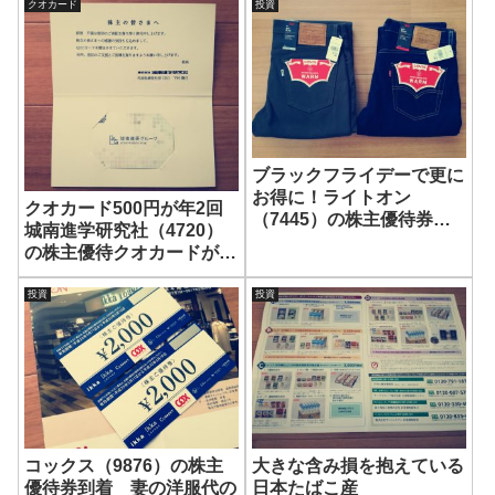
クオカード
投資
ブラックフライデーで更に
お得に！ライトオン
クオカード500円が年2回
（7445）の株主優待券で
城南進学研究社（4720）
リーバイスのパンツを2本
の株主優待クオカードが届
購入！
きました！
投資
投資
コックス（9876）の株主
大きな含み損を抱えている
優待券到着 妻の洋服代の
日本たばこ産