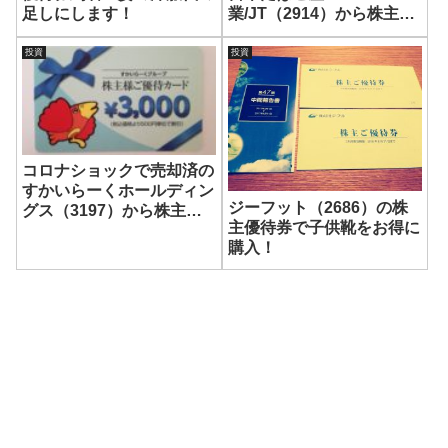
足しにします！
業/JT（2914）から株主優
待案内到着！
投資
投資
コロナショックで売却済の
すかいらーくホールディン
ジーフット（2686）の株
グス（3197）から株主優
主優待券で子供靴をお得に
待カード3,000円分が到
購入！
着！