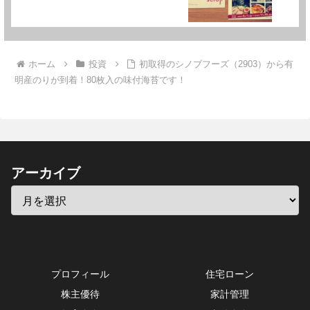
ホーム
投資
初取得のシノブフーズ（2903）から有
明産のりが到着！80枚入の味付海苔です！
アーカイブ
プロフィール
住宅ローン
株主優待
家計管理