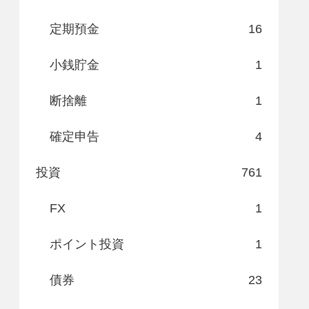
定期預金
16
小銭貯金
1
断捨離
1
確定申告
4
投資
761
FX
1
ポイント投資
1
債券
23