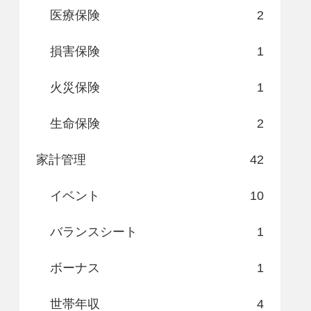
医療保険
2
損害保険
1
火災保険
1
生命保険
2
家計管理
42
イベント
10
バランスシート
1
ボーナス
1
世帯年収
4