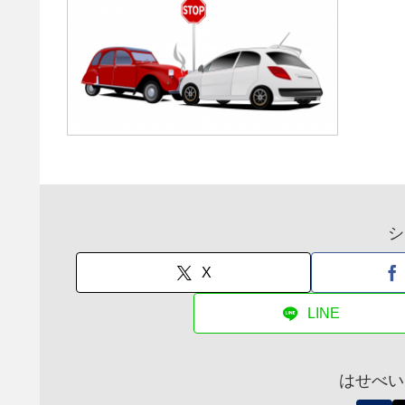
シ
X
LINE
はせべい